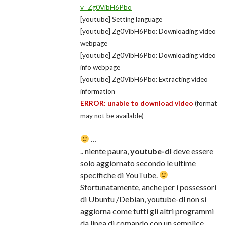
v=Zg0VibH6Pbo
[youtube] Setting language
[youtube] Zg0VibH6Pbo: Downloading video
webpage
[youtube] Zg0VibH6Pbo: Downloading video
info webpage
[youtube] Zg0VibH6Pbo: Extracting video
information
ERROR: unable to download video
(format
may not be available)
…
.. niente paura,
youtube-dl
deve essere
solo aggiornato secondo le ultime
specifiche di YouTube.
Sfortunatamente, anche per i possessori
di Ubuntu /Debian, youtube-dl non si
aggiorna come tutti gli altri programmi
da linea di comando con un semplice