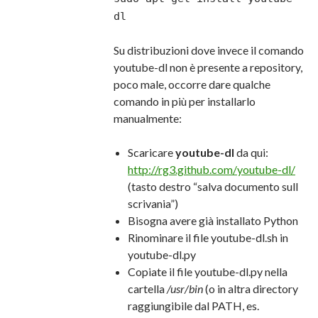
dl
Su distribuzioni dove invece il comando
youtube-dl non è presente a repository,
poco male, occorre dare qualche
comando in più per installarlo
manualmente:
Scaricare
youtube-dl
da qui:
http://rg3.github.com/youtube-dl/
(tasto destro “salva documento sull
scrivania”)
Bisogna avere già installato Python
Rinominare il file youtube-dl.sh in
youtube-dl.py
Copiate il file youtube-dl.py nella
cartella
/usr/bin
(o in altra directory
raggiungibile dal PATH, es.