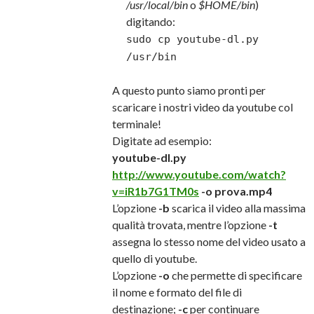
/usr/local/bin
o
$HOME/bin
)
digitando:
sudo cp youtube-dl.py
/usr/bin
A questo punto siamo pronti per
scaricare i nostri video da youtube col
terminale!
Digitate ad esempio:
youtube-dl.py
http://www.youtube.com/watch?
v=iR1b7G1TM0s
-o prova.mp4
L’opzione
-b
scarica il video alla massima
qualità trovata, mentre l’opzione
-t
assegna lo stesso nome del video usato a
quello di youtube.
L’opzione
-o
che permette di specificare
il nome e formato del file di
destinazione;
-c
per continuare