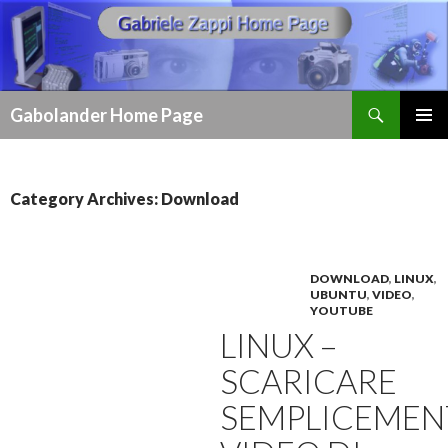
Search
Gabolander Home Page
SKIP
PRIMAR
TO
MENU
CONTENT
Category Archives: Download
DOWNLOAD
,
LINUX
,
UBUNTU
,
VIDEO
,
YOUTUBE
LINUX –
SCARICARE
SEMPLICEMEN