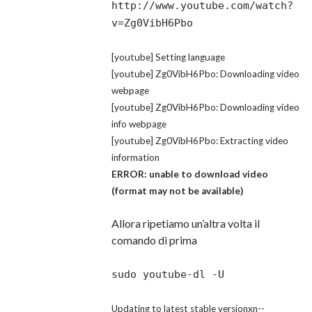
http://www.youtube.com/watch?
v=Zg0VibH6Pbo
[youtube] Setting language
[youtube] Zg0VibH6Pbo: Downloading video
webpage
[youtube] Zg0VibH6Pbo: Downloading video
info webpage
[youtube] Zg0VibH6Pbo: Extracting video
information
ERROR: unable to download video
(format may not be available)
Allora ripetiamo un’altra volta il
comando di prima
sudo youtube-dl -U
Updating to latest stable versionxn--