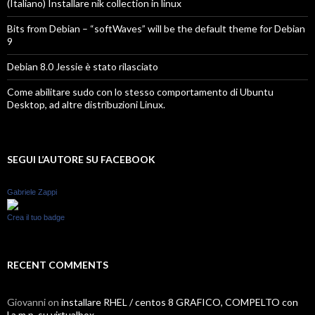
(Italiano) Installare nik collection in linux
Bits from Debian – “softWaves” will be the default theme for Debian
9
Debian 8.0 Jessie è stato rilasciato
Come abilitare sudo con lo stesso comportamento di Ubuntu
Desktop, ad altre distribuzioni Linux.
SEGUI L’AUTORE SU FACEBOOK
Gabriele Zappi
Crea il tuo badge
RECENT COMMENTS
Giovanni
on
installare RHEL / centos 8 GRAFICO, COMPELTO con
l.a.m.p. su virtualbox