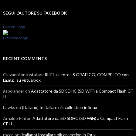
SEGUI L’AUTORE SU FACEBOOK
Gabriele Zappi
Crea il tuo badge
RECENT COMMENTS
Giovanni
on
installare RHEL / centos 8 GRAFICO, COMPELTO con
l.a.m.p. su virtualbox
gabolander
on
Adattatore da SD SDHC (SD WiFi) a Compact Flash CF
II
hawks
on
(Italiano) Installare nik collection in linux
Arnaldo Pini
on
Adattatore da SD SDHC (SD WiFi) a Compact Flash
CF II
rocco
on
(Italiano) Installare nik collection in linux