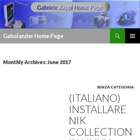
Search
Gabolander Home Page
SKIP
PRIMAR
TO
MENU
CONTENT
Monthly Archives: June 2017
SENZA CATEGORIA
(ITALIANO)
INSTALLARE
NIK
COLLECTION