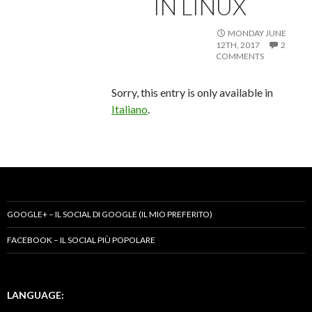
IN LINUX
MONDAY JUNE
12TH, 2017
2
COMMENTS
Sorry, this entry is only available in
Italiano
.
GOOGLE+ – IL SOCIAL DI GOOGLE (IL MIO PREFERITO)
FACEBOOK – IL SOCIAL PIÙ POPOLARE
LANGUAGE: