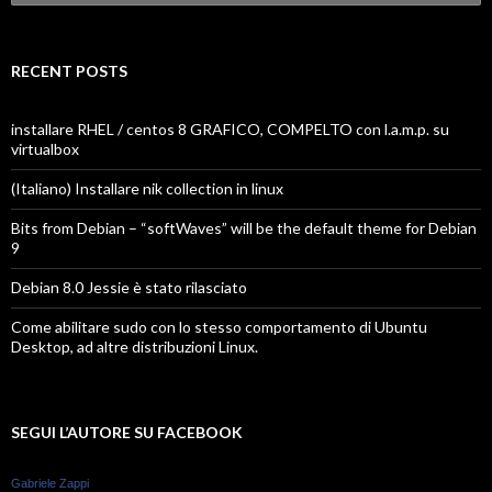
for:
RECENT POSTS
installare RHEL / centos 8 GRAFICO, COMPELTO con l.a.m.p. su
virtualbox
(Italiano) Installare nik collection in linux
Bits from Debian – “softWaves” will be the default theme for Debian
9
Debian 8.0 Jessie è stato rilasciato
Come abilitare sudo con lo stesso comportamento di Ubuntu
Desktop, ad altre distribuzioni Linux.
SEGUI L’AUTORE SU FACEBOOK
Gabriele Zappi