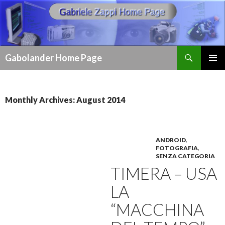
Search
Gabolander Home Page
SKIP
PRIMAR
TO
MENU
CONTENT
Monthly Archives: August 2014
ANDROID
,
FOTOGRAFIA
,
SENZA CATEGORIA
TIMERA – USA
LA
“MACCHINA