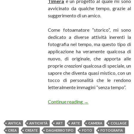
Timera
è un progetto al quale mi sono
avvicinato da qualche tempo, grazie al
suggerimento di un amico.
Come fotoamatore “storico”, mi sono
dedicato a diverse attività inerenti la
fotografia nel tempo, ma questo tipo di
applicazione ha veramente qualcosa di
nuovo, di originale, che apporta alle
proprie
creazioni
qualcosa di speciale, un
sapore che diventa quasi mistico, con un
tocco di personalità che le rendono
letteralmente immagini “senza tempo”.
Timera – usa la “macchina
Continue reading
→
ANTICA
ANTICHITÀ
ART
ARTE
CAMERA
COLLAGE
CREA
CREATE
DAGHERROTIPO
FOTO
FOTOGRAFIA