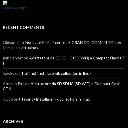
Crea il tuo badge
RECENT COMMENTS
Giovanni
on
installare RHEL / centos 8 GRAFICO, COMPELTO con
l.a.m.p. su virtualbox
gabolander
on
Adattatore da SD SDHC (SD WiFi) a Compact Flash CF
II
hawks
on
(Italiano) Installare nik collection in linux
Arnaldo Pini
on
Adattatore da SD SDHC (SD WiFi) a Compact Flash
CF II
rocco
on
(Italiano) Installare nik collection in linux
ARCHIVES