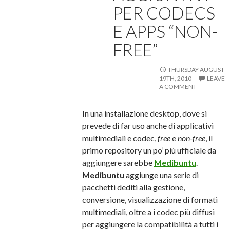
PER CODECS
E APPS “NON-
FREE”
THURSDAY AUGUST
19TH, 2010
LEAVE
A COMMENT
In una installazione desktop, dove si
prevede di far uso anche di applicativi
multimediali e codec,
free
e
non-free
, il
primo repository un po’ più ufficiale da
aggiungere sarebbe
Medibuntu
.
Medibuntu
aggiunge una serie di
pacchetti dediti alla gestione,
conversione, visualizzazione di formati
multimediali, oltre a i codec più diffusi
per aggiungere la compatibilità a tutti i