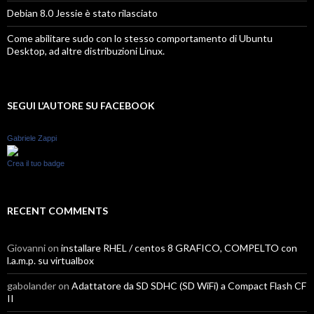
Debian 8.0 Jessie è stato rilasciato
Come abilitare sudo con lo stesso comportamento di Ubuntu
Desktop, ad altre distribuzioni Linux.
SEGUI L’AUTORE SU FACEBOOK
Gabriele Zappi
Crea il tuo badge
RECENT COMMENTS
Giovanni
on
installare RHEL / centos 8 GRAFICO, COMPELTO con
l.a.m.p. su virtualbox
gabolander
on
Adattatore da SD SDHC (SD WiFi) a Compact Flash CF
II