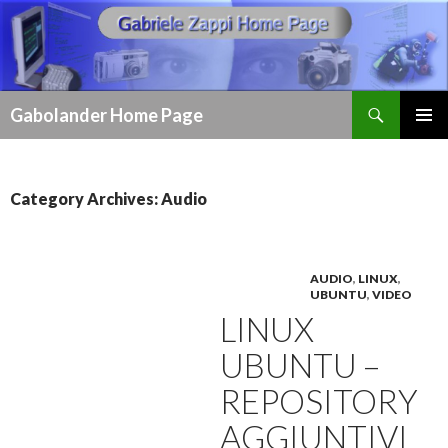
Search
Gabolander Home Page
SKIP
PRIMAR
TO
MENU
CONTENT
Category Archives: Audio
AUDIO
,
LINUX
,
UBUNTU
,
VIDEO
LINUX
UBUNTU –
REPOSITORY
AGGIUNTIVI