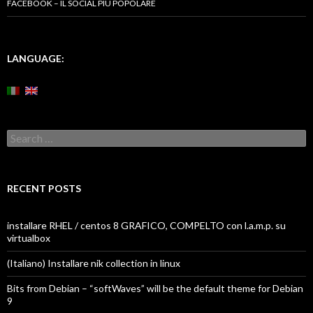
FACEBOOK – IL SOCIAL PIÙ POPOLARE
LANGUAGE:
Search
for:
RECENT POSTS
installare RHEL / centos 8 GRAFICO, COMPELTO con l.a.m.p. su
virtualbox
(Italiano) Installare nik collection in linux
Bits from Debian – “softWaves” will be the default theme for Debian
9