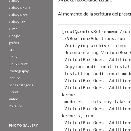
Galaxy
Galaxy Nexus
Al momento della scrittura del prese
Galaxy Note
Galaxy Tab
Gimp
[root@centos8streamvm /run
Google
./VBoxLinuxAdditions.run

grafica
 Verifying archive integrity… All good.

KDE
 Uncompressing VirtualBox 6.0.10 Guest Additions for Linux……..

Linux
 VirtualBox Guest Additions installer

Linux Ubuntu
 Copying additional installer modules …

Photography
 Installing additional modules …

Picture
 VirtualBox Guest Additions: Starting.

Senza categoria
 VirtualBox Guest Additions: Building the VirtualBox Guest Additions 
Ubuntu
kernel

Video
 modules.  This may take a while.

YouTube
 VirtualBox Guest Additions: To build modules for other installed 
kernels, run

 VirtualBox Guest Additions:   /sbin/rcvboxadd quicksetup 

PHOTO GALLERY
 VirtualBox Guest Additions: or
