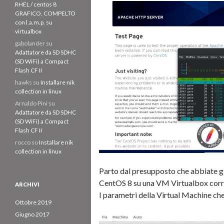
RHEL / centos 8
GRAFICO, COMPELTO
con l.a.m.p. su
virtualbox
gabolander
su
Adattatore da SD SDHC
(SD WiFi) a Compact
Flash CF II
hawks
su
Installare nik
collection in linux
Arnaldo Pini
su
Adattatore da SD SDHC
(SD WiFi) a Compact
Flash CF II
rocco
su
Installare nik
collection in linux
Parto dal presupposto che abbiate gi
CentOS 8 su una VM Virtualbox corr
ARCHIVI
I parametri della Virtual Machine che 
Ottobre 2019
Giugno 2017