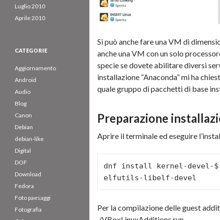
Luglio 2010
Aprile 2010
Si può anche fare una VM di dimensio
CATEGORIE
anche una VM con un solo processore
specie se dovete abilitare diversi ser
Aggiornamento
installazione “Anaconda” mi ha chiest
Android
quale gruppo di pacchetti di base inst
Audio
Blog
Preparazione installazi
Canon
Debian
Aprire il terminale ed eseguire l’insta
debian-like
Digital
DOF
dnf install kernel-devel-$
Download
elfutils-libelf-devel
Fedora
Foto paesaggi
Per la compilazione delle guest addit
Fotografia
./VBoxLinuxAdditions.run ..