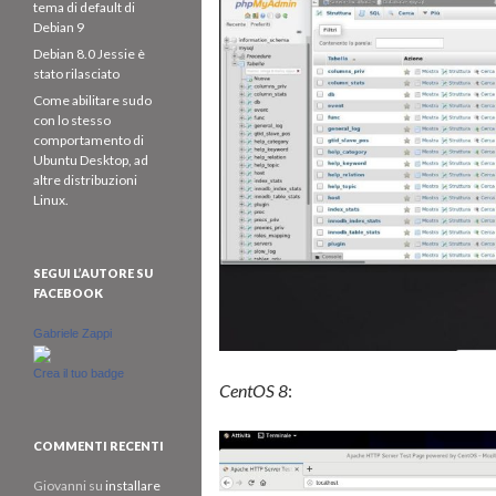
tema di default di
Debian 9
Debian 8.0 Jessie è
stato rilasciato
Come abilitare sudo
con lo stesso
comportamento di
Ubuntu Desktop, ad
altre distribuzioni
Linux.
SEGUI L’AUTORE SU
FACEBOOK
Gabriele Zappi
Crea il tuo badge
CentOS 8
:
COMMENTI RECENTI
Giovanni
su
installare