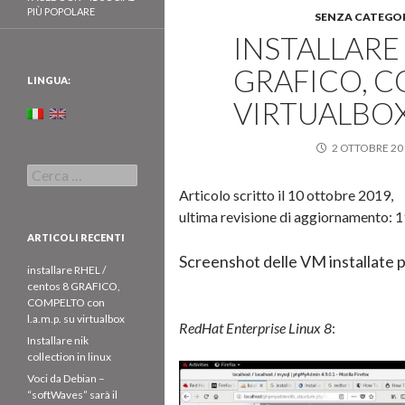
PIÙ POPOLARE
SENZA CATEGO
INSTALLARE 
GRAFICO, C
LINGUA:
VIRTUALBO
2 OTTOBRE 20
Ricerca
per:
Articolo scritto il 10 ottobre 2019,
ultima revisione di aggiornamento: 
ARTICOLI RECENTI
Screenshot delle VM installate p
installare RHEL /
centos 8 GRAFICO,
COMPELTO con
l.a.m.p. su virtualbox
RedHat Enterprise Linux 8
:
Installare nik
collection in linux
Voci da Debian –
“softWaves” sarà il