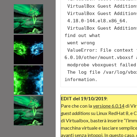
 VirtualBox Guest Additions:   /sbin/rcvboxadd quicksetup all

 VirtualBox Guest Additions: Building the modules for kernel

 4.18.0-144.el8.x86_64.

 VirtualBox Guest Additions: Look at /var/log/vboxadd-setup.log to 
find out what

 went wrong

 ValueError: File context for /opt/VBoxGuestAdditions-
6.0.10/other/mount.vboxsf 
 modprobe vboxguest failed

 The log file /var/log/vboxadd-setup.log may contain further 
information.
EDIT del 19/10/2019
:
Pare che con la
versione 6.0.14
di Vir
guest additions
su Linux RedHat 8, e C
di Virtualbox, basterà inserire “l’im
macchina virtuale e lasciare sempli
avanti senza intoppi. In questo caso,