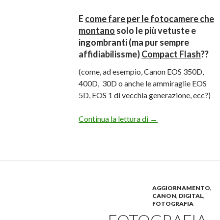
E
come fare per le fotocamere che
montano
solo le più vetuste e
ingombranti (ma pur sempre
affidiabilissme)
Compact Flash
??
(come, ad esempio, Canon EOS 350D,
400D, 30D o anche le ammiraglie EOS
5D, EOS 1 di vecchia generazione, ecc?)
Adattatore da SD SD
Continua la lettura di
→
AGGIORNAMENTO
,
CANON
,
DIGITAL
,
FOTOGRAFIA