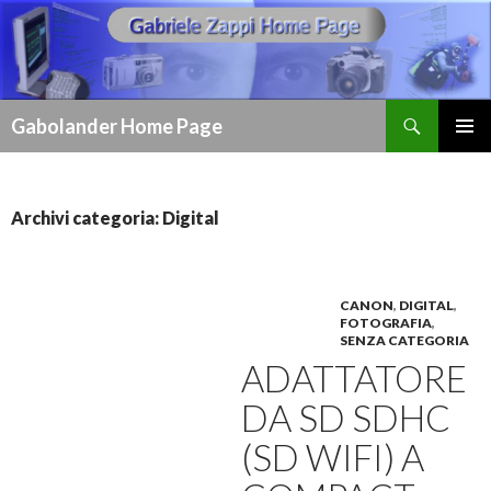
Cerca
Gabolander Home Page
VAI
MENU
AL
PRINCI
CONTENUTO
Archivi categoria: Digital
CANON
,
DIGITAL
,
FOTOGRAFIA
,
SENZA CATEGORIA
ADATTATORE
DA SD SDHC
(SD WIFI) A