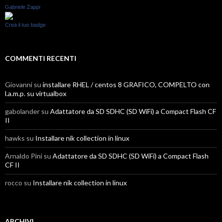
Gabriele Zappi
Crea il tuo badge
COMMENTI RECENTI
Giovanni
su
installare RHEL / centos 8 GRAFICO, COMPELTO con
l.a.m.p. su virtualbox
gabolander
su
Adattatore da SD SDHC (SD WiFi) a Compact Flash CF
II
hawks
su
Installare nik collection in linux
Arnaldo Pini
su
Adattatore da SD SDHC (SD WiFi) a Compact Flash
CF II
rocco
su
Installare nik collection in linux
ARCHIVI