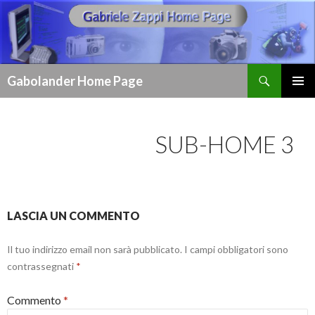
Cerca
Gabolander Home Page
VAI
MENU
AL
PRINCI
CONTENUTO
SUB-HOME 3
LASCIA UN COMMENTO
Il tuo indirizzo email non sarà pubblicato.
I campi obbligatori sono
contrassegnati
*
Commento
*