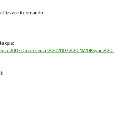
utilizzare il comando:
ta qua:
nferenze2007/Conferenze%202007%20-%20Rsync%20-
):