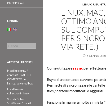
PIÙ POPOLARE
LINUX
,
UBUNT
LINUX, MAC
OTTIMO ANC
LINGUA:
SUL COMPU
PER SINCRO
VIA RETE!)
Ricerca
per:
5 GENNAIO 20
ARTICOLI RECENTI
Come utilizzare
rsync
per effettuare
installare RHEL /
centos 8 GRAFICO,
Rsync è un comando davvero potente, g
COMPELTO con
l.a.m.p. su virtualbox
Permette di sincronizzare le cartelle 
Installare nik
files / cartelle modificati o aggiunti.
collection in linux
Voci da Debian –
Funziona in maniera molto simile la
“softWaves” sarà il