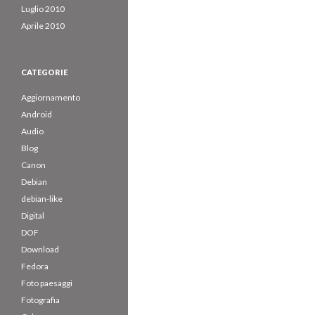
Luglio 2010
Aprile 2010
CATEGORIE
Aggiornamento
Android
Audio
Blog
Canon
Debian
debian-like
Digital
DOF
Download
Fedora
Foto paesaggi
Fotografia