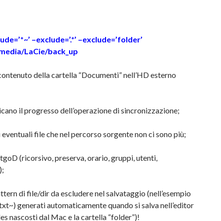
ude=’*~’ –exclude=’.*’ –exclude=’folder’
media/LaCie/back_up
contenuto della cartella “Documenti” nell’HD esterno
ano il progresso dell’operazione di sincronizzazione;
i eventuali file che nel percorso sorgente non ci sono più;
tgoD (ricorsivo, preserva, orario, gruppi, utenti,
);
ttern di file/dir da escludere nel salvataggio (nell’esempio
e.txt~) generati automaticamente quando si salva nell’editor
iles nascosti dal Mac e la cartella “folder”)!