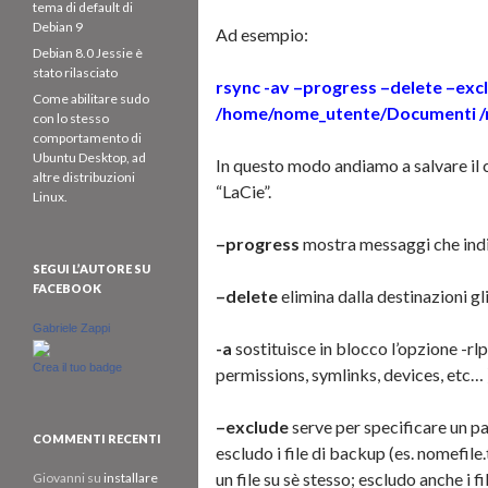
tema di default di
Debian 9
Ad esempio:
Debian 8.0 Jessie è
stato rilasciato
rsync -av –progress –delete –excl
Come abilitare sudo
/home/nome_utente/Documenti /
con lo stesso
comportamento di
Ubuntu Desktop, ad
In questo modo andiamo a salvare il 
altre distribuzioni
“LaCie”.
Linux.
–progress
mostra messaggi che indic
SEGUI L’AUTORE SU
FACEBOOK
–delete
elimina dalla destinazioni gl
Gabriele Zappi
-a
sostituisce in blocco l’opzione -rlp
Crea il tuo badge
permissions, symlinks, devices, etc… 
–exclude
serve per specificare un pa
COMMENTI RECENTI
escludo i file di backup (es. nomefil
un file su sè stesso; escludo anche i f
Giovanni
su
installare