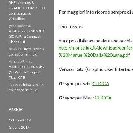
RHEL / centos 8
GRAFICO, COMPELTO
Per maggiori info ricordo sempre di 
con l.a.m.p. su
virtualbox
gabolander
su
man rsync
Adattatore da SD SDHC
(SD WiFi) a Compact
ma è possibile anche dare una occhia
Flash CF II
http://montellug.it/download/co
hawks
su
Installare nik
collection in linux
%20Manuel%20Dalla%20Lana.pdf
Arnaldo Pini
su
Adattatore da SD SDHC
Versioni
GUI
(Graphic User Interface
(SD WiFi) a Compact
Flash CF II
Grsync
per win:
CLICCA
rocco
su
Installare nik
collection in linux
Grsync
per Mac:
CLICCA
ARCHIVI
Ottobre 2019
Giugno 2017