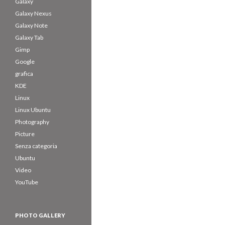
Galaxy
Galaxy Nexus
Galaxy Note
Galaxy Tab
Gimp
Google
grafica
KDE
Linux
Linux Ubuntu
Photography
Picture
Senza categoria
Ubuntu
Video
YouTube
PHOTO GALLERY