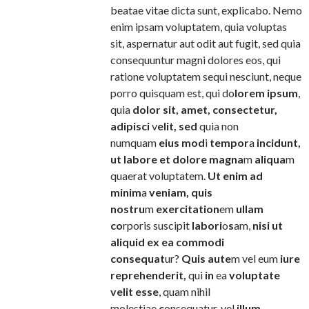
beatae vitae dicta sunt, explicabo. Nemo
enim ipsam voluptatem, quia voluptas
sit, aspernatur aut odit aut fugit, sed quia
consequuntur magni dolores eos, qui
ratione voluptatem sequi nesciunt, neque
porro quisquam est, qui do
lorem ipsum
,
quia
dolor sit, amet, consectetur,
adipisci
v
elit, sed
quia non
numquam
eius mod
i
tempor
a
incidunt,
ut labore et dolore magna
m
aliqua
m
quaerat voluptatem.
Ut enim ad
minim
a
veniam, quis
nostru
m
exercitation
em
ullam
co
rporis suscipit
labori
o
s
am,
nisi ut
aliquid ex ea commodi
consequat
ur?
Quis aute
m vel eum
iure
reprehenderit,
qui
in
ea
voluptate
velit esse
, quam nihil
molestiae
c
onsequatur, vel
illum
,