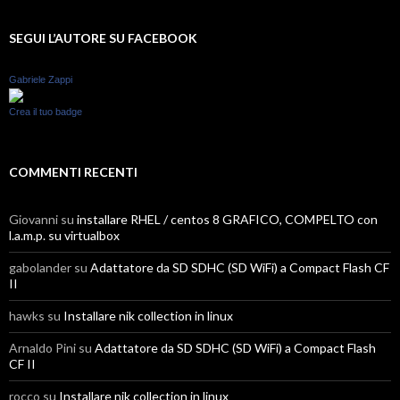
SEGUI L’AUTORE SU FACEBOOK
Gabriele Zappi
Crea il tuo badge
COMMENTI RECENTI
Giovanni
su
installare RHEL / centos 8 GRAFICO, COMPELTO con
l.a.m.p. su virtualbox
gabolander
su
Adattatore da SD SDHC (SD WiFi) a Compact Flash CF
II
hawks
su
Installare nik collection in linux
Arnaldo Pini
su
Adattatore da SD SDHC (SD WiFi) a Compact Flash
CF II
rocco
su
Installare nik collection in linux