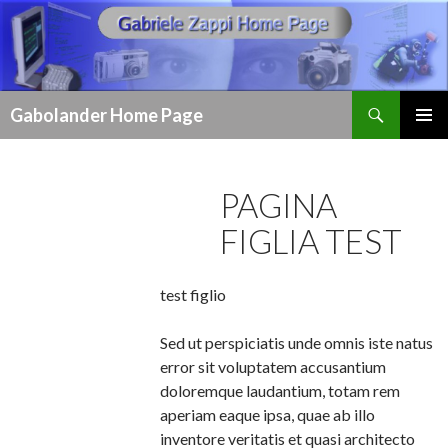
Cerca
Gabolander Home Page
VAI
MENU
AL
PRINCI
CONTENUTO
PAGINA
FIGLIA TEST
test figlio
Sed ut perspiciatis unde omnis iste natus
error sit voluptatem accusantium
doloremque laudantium, totam rem
aperiam eaque ipsa, quae ab illo
inventore veritatis et quasi architecto