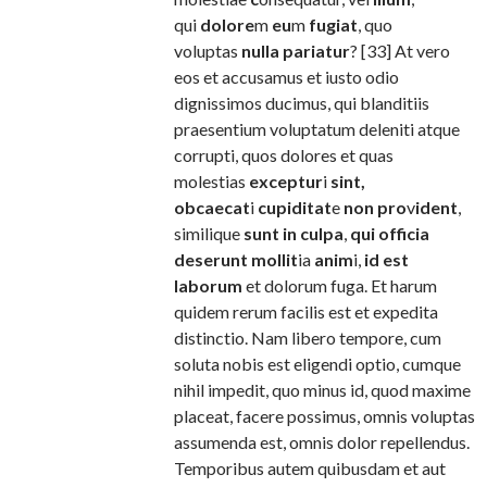
qui
dolore
m
eu
m
fugiat
, quo
voluptas
nulla pariatur
? [33] At vero
eos et accusamus et iusto odio
dignissimos ducimus, qui blanditiis
praesentium voluptatum deleniti atque
corrupti, quos dolores et quas
molestias
exceptur
i
sint,
obcaecat
i
cupiditat
e
non pro
v
ident
,
similique
sunt in culpa
,
qui officia
deserunt mollit
ia
anim
i,
id est
laborum
et dolorum fuga. Et harum
quidem rerum facilis est et expedita
distinctio. Nam libero tempore, cum
soluta nobis est eligendi optio, cumque
nihil impedit, quo minus id, quod maxime
placeat, facere possimus, omnis voluptas
assumenda est, omnis dolor repellendus.
Temporibus autem quibusdam et aut